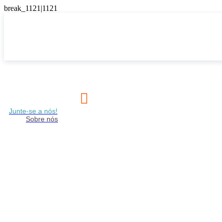

Junte-se a nós!
Sobre nós