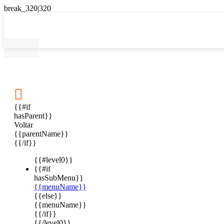

{{#if
hasParent}}
Voltar
{{parentName}}
{{/if}}
{{#level0}}
{{#if
hasSubMenu}}
{{menuName}}
{{else}}
{{menuName}}
{{/if}}
{{/level0}}