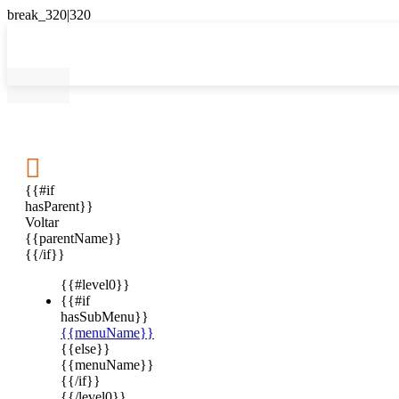

{{#if
hasParent}}
Voltar
{{parentName}}
{{/if}}
{{#level0}}
{{#if
hasSubMenu}}
{{menuName}}
{{else}}
{{menuName}}
{{/if}}
{{/level0}}