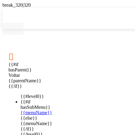

{{#if
hasParent}}
Voltar
{{parentName}}
{{/if}}
{{#level0}}
{{#if
hasSubMenu}}
{{menuName}}
{{else}}
{{menuName}}
{{/if}}
{{/level0}}