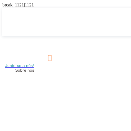

Junte-se a nós!
Sobre nós