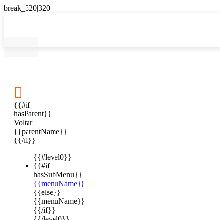

{{#if
hasParent}}
Voltar
{{parentName}}
{{/if}}
{{#level0}}
{{#if
hasSubMenu}}
{{menuName}}
{{else}}
{{menuName}}
{{/if}}
{{/level0}}