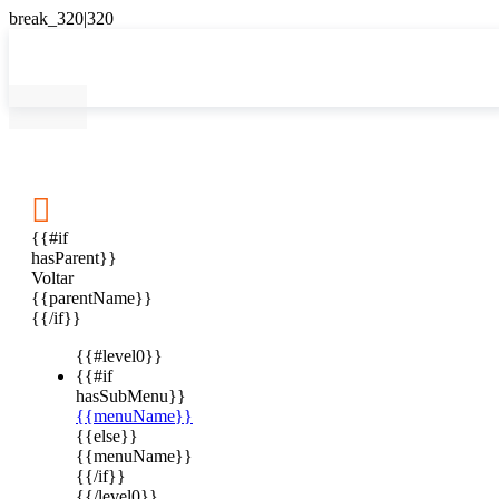

{{#if
hasParent}}
Voltar
{{parentName}}
{{/if}}
{{#level0}}
{{#if
hasSubMenu}}
{{menuName}}
{{else}}
{{menuName}}
{{/if}}
{{/level0}}