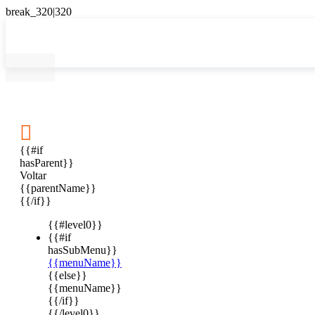

{{#if
hasParent}}
Voltar
{{parentName}}
{{/if}}
{{#level0}}
{{#if
hasSubMenu}}
{{menuName}}
{{else}}
{{menuName}}
{{/if}}
{{/level0}}