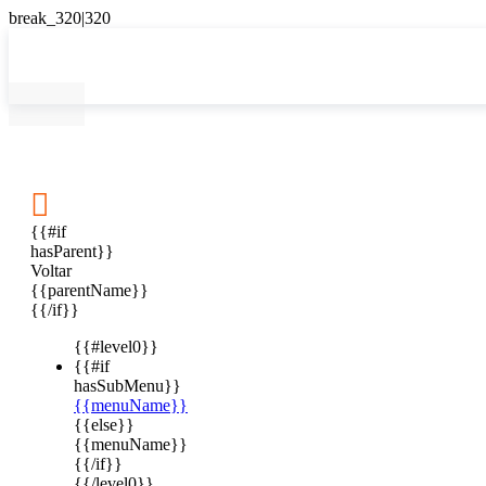

{{#if
hasParent}}
Voltar
{{parentName}}
{{/if}}
{{#level0}}
{{#if
hasSubMenu}}
{{menuName}}
{{else}}
{{menuName}}
{{/if}}
{{/level0}}