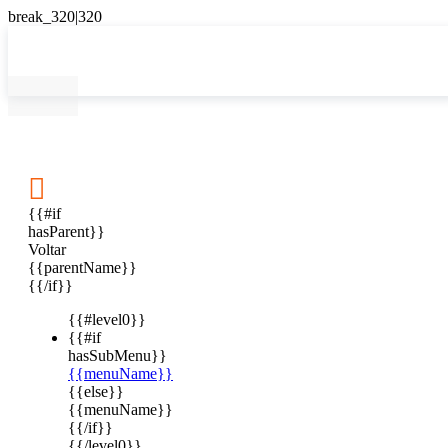

{{#if
hasParent}}
Voltar
{{parentName}}
{{/if}}
{{#level0}}
{{#if
hasSubMenu}}
{{menuName}}
{{else}}
{{menuName}}
{{/if}}
{{/level0}}