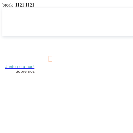

Junte-se a nós!
Sobre nós