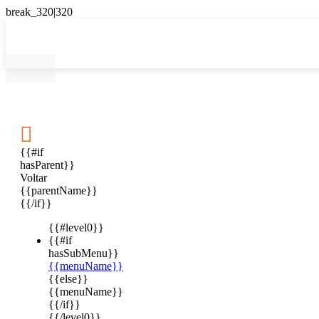

{{#if
hasParent}}
Voltar
{{parentName}}
{{/if}}
{{#level0}}
{{#if
hasSubMenu}}
{{menuName}}
{{else}}
{{menuName}}
{{/if}}
{{/level0}}