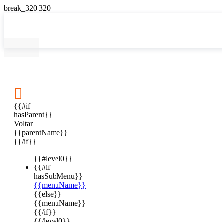

{{#if
hasParent}}
Voltar
{{parentName}}
{{/if}}
{{#level0}}
{{#if
hasSubMenu}}
{{menuName}}
{{else}}
{{menuName}}
{{/if}}
{{/level0}}