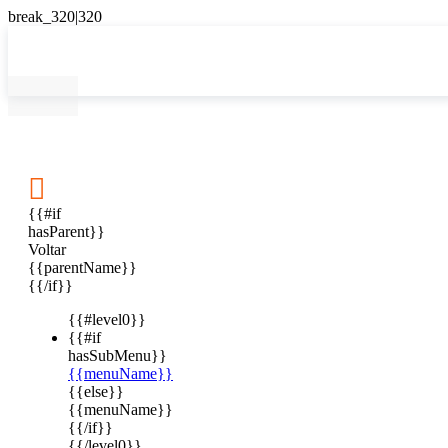

{{#if
hasParent}}
Voltar
{{parentName}}
{{/if}}
{{#level0}}
{{#if
hasSubMenu}}
{{menuName}}
{{else}}
{{menuName}}
{{/if}}
{{/level0}}