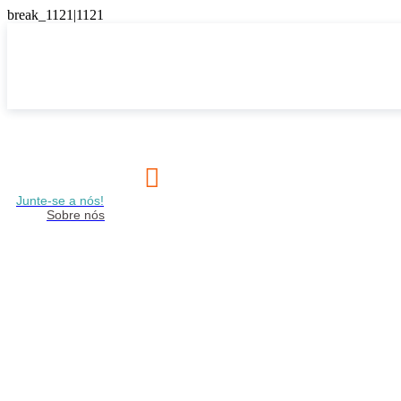

Junte-se a nós!
Sobre nós