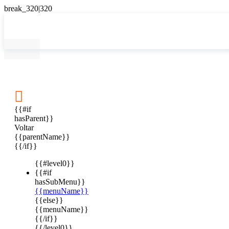

{{#if
hasParent}}
Voltar
{{parentName}}
{{/if}}
{{#level0}}
{{#if
hasSubMenu}}
{{menuName}}
{{else}}
{{menuName}}
{{/if}}
{{/level0}}