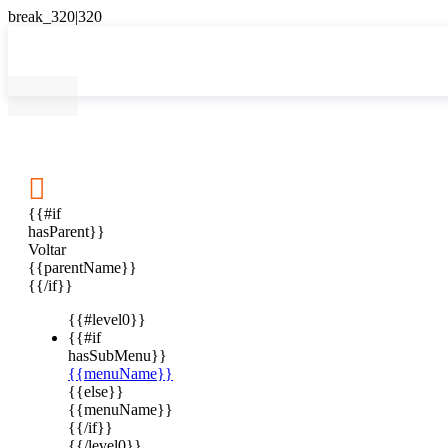

{{#if
hasParent}}
Voltar
{{parentName}}
{{/if}}
{{#level0}}
{{#if
hasSubMenu}}
{{menuName}}
{{else}}
{{menuName}}
{{/if}}
{{/level0}}