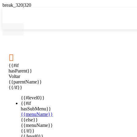

{{#if
hasParent}}
Voltar
{{parentName}}
{{/if}}
{{#level0}}
{{#if
hasSubMenu}}
{{menuName}}
{{else}}
{{menuName}}
{{/if}}
{{/level0}}