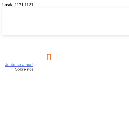

Junte-se a nós!
Sobre nós