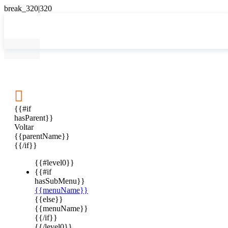

{{#if
hasParent}}
Voltar
{{parentName}}
{{/if}}
{{#level0}}
{{#if
hasSubMenu}}
{{menuName}}
{{else}}
{{menuName}}
{{/if}}
{{/level0}}