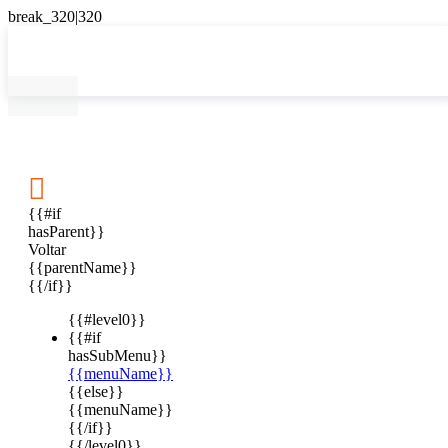

{{#if
hasParent}}
Voltar
{{parentName}}
{{/if}}
{{#level0}}
{{#if
hasSubMenu}}
{{menuName}}
{{else}}
{{menuName}}
{{/if}}
{{/level0}}