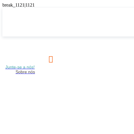

Junte-se a nós!
Sobre nós