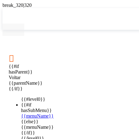

{{#if
hasParent}}
Voltar
{{parentName}}
{{/if}}
{{#level0}}
{{#if
hasSubMenu}}
{{menuName}}
{{else}}
{{menuName}}
{{/if}}
{{/level0}}