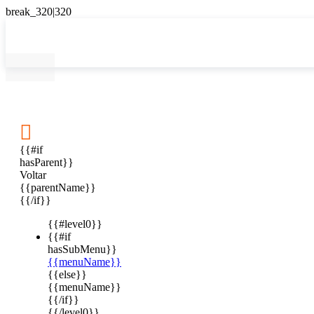

{{#if
hasParent}}
Voltar
{{parentName}}
{{/if}}
{{#level0}}
{{#if
hasSubMenu}}
{{menuName}}
{{else}}
{{menuName}}
{{/if}}
{{/level0}}