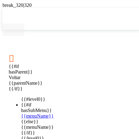

{{#if
hasParent}}
Voltar
{{parentName}}
{{/if}}
{{#level0}}
{{#if
hasSubMenu}}
{{menuName}}
{{else}}
{{menuName}}
{{/if}}
{{/level0}}