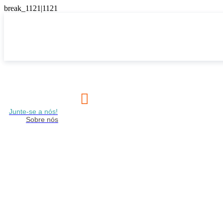

Junte-se a nós!
Sobre nós