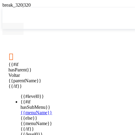

{{#if
hasParent}}
Voltar
{{parentName}}
{{/if}}
{{#level0}}
{{#if
hasSubMenu}}
{{menuName}}
{{else}}
{{menuName}}
{{/if}}
{{/level0}}