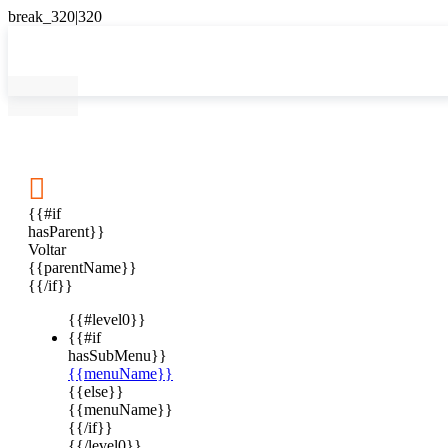

{{#if
hasParent}}
Voltar
{{parentName}}
{{/if}}
{{#level0}}
{{#if
hasSubMenu}}
{{menuName}}
{{else}}
{{menuName}}
{{/if}}
{{/level0}}