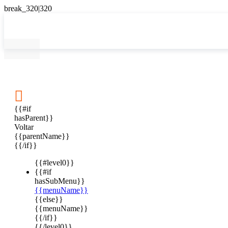

{{#if
hasParent}}
Voltar
{{parentName}}
{{/if}}
{{#level0}}
{{#if
hasSubMenu}}
{{menuName}}
{{else}}
{{menuName}}
{{/if}}
{{/level0}}