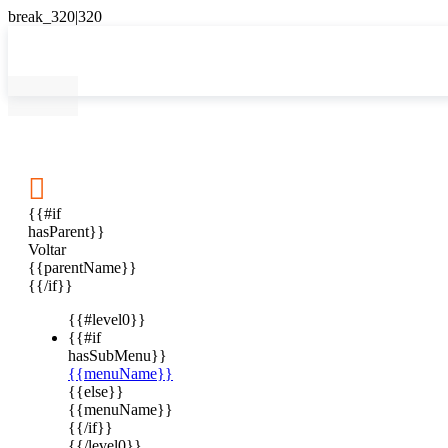

{{#if
hasParent}}
Voltar
{{parentName}}
{{/if}}
{{#level0}}
{{#if
hasSubMenu}}
{{menuName}}
{{else}}
{{menuName}}
{{/if}}
{{/level0}}