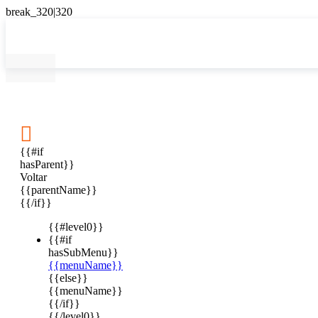

{{#if
hasParent}}
Voltar
{{parentName}}
{{/if}}
{{#level0}}
{{#if
hasSubMenu}}
{{menuName}}
{{else}}
{{menuName}}
{{/if}}
{{/level0}}