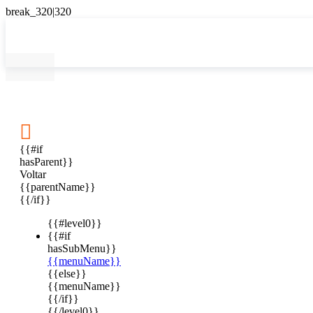

{{#if
hasParent}}
Voltar
{{parentName}}
{{/if}}
{{#level0}}
{{#if
hasSubMenu}}
{{menuName}}
{{else}}
{{menuName}}
{{/if}}
{{/level0}}