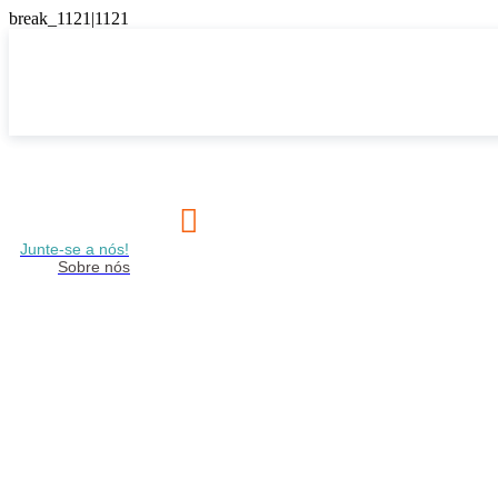

Junte-se a nós!
Sobre nós