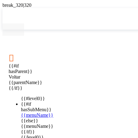

{{#if
hasParent}}
Voltar
{{parentName}}
{{/if}}
{{#level0}}
{{#if
hasSubMenu}}
{{menuName}}
{{else}}
{{menuName}}
{{/if}}
{{/level0}}