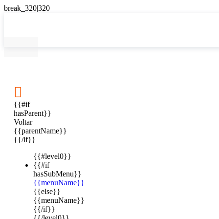

{{#if
hasParent}}
Voltar
{{parentName}}
{{/if}}
{{#level0}}
{{#if
hasSubMenu}}
{{menuName}}
{{else}}
{{menuName}}
{{/if}}
{{/level0}}