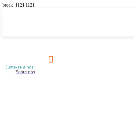

Junte-se a nós!
Sobre nós