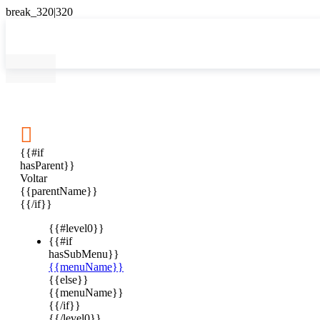

{{#if
hasParent}}
Voltar
{{parentName}}
{{/if}}
{{#level0}}
{{#if
hasSubMenu}}
{{menuName}}
{{else}}
{{menuName}}
{{/if}}
{{/level0}}