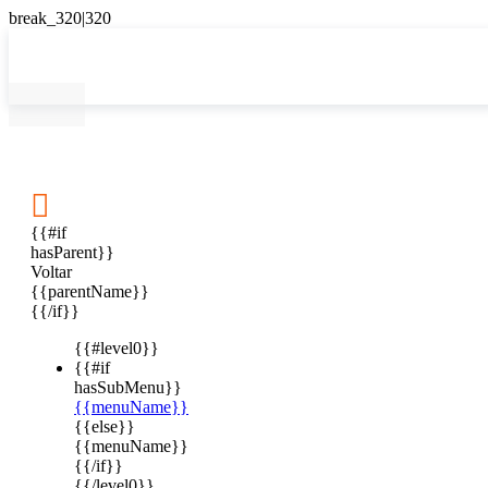

{{#if
hasParent}}
Voltar
{{parentName}}
{{/if}}
{{#level0}}
{{#if
hasSubMenu}}
{{menuName}}
{{else}}
{{menuName}}
{{/if}}
{{/level0}}