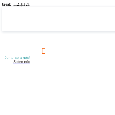

Junte-se a nós!
Sobre nós