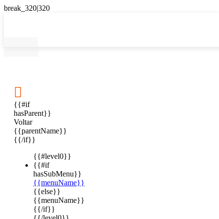

{{#if
hasParent}}
Voltar
{{parentName}}
{{/if}}
{{#level0}}
{{#if
hasSubMenu}}
{{menuName}}
{{else}}
{{menuName}}
{{/if}}
{{/level0}}