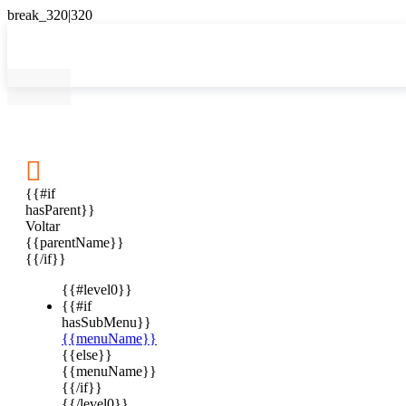

{{#if
hasParent}}
Voltar
{{parentName}}
{{/if}}
{{#level0}}
{{#if
hasSubMenu}}
{{menuName}}
{{else}}
{{menuName}}
{{/if}}
{{/level0}}