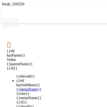

{{#if
hasParent}}
Voltar
{{parentName}}
{{/if}}
{{#level0}}
{{#if
hasSubMenu}}
{{menuName}}
{{else}}
{{menuName}}
{{/if}}
{{/level0}}